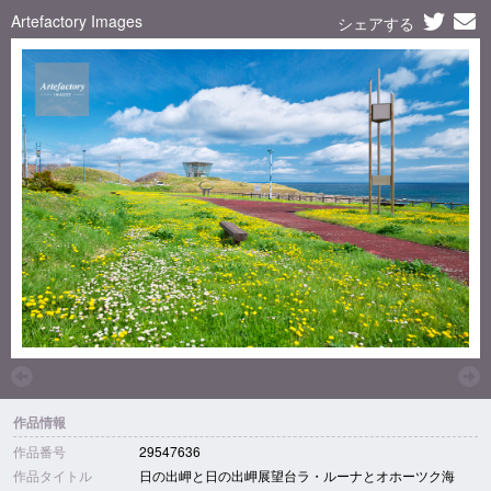
Artefactory Images
シェアする
作品情報
作品番号
29547636
作品タイトル
日の出岬と日の出岬展望台ラ・ルーナとオホーツク海