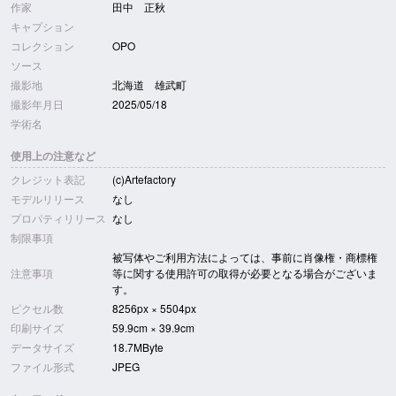
作家
田中 正秋
キャプション
コレクション
OPO
ソース
撮影地
北海道 雄武町
撮影年月日
2025/05/18
学術名
使用上の注意など
クレジット表記
(c)Artefactory
モデルリリース
なし
プロパティリリース
なし
制限事項
被写体やご利用方法によっては、事前に肖像権・商標権
注意事項
等に関する使用許可の取得が必要となる場合がございま
す。
ピクセル数
8256px × 5504px
印刷サイズ
59.9cm × 39.9cm
データサイズ
18.7MByte
ファイル形式
JPEG