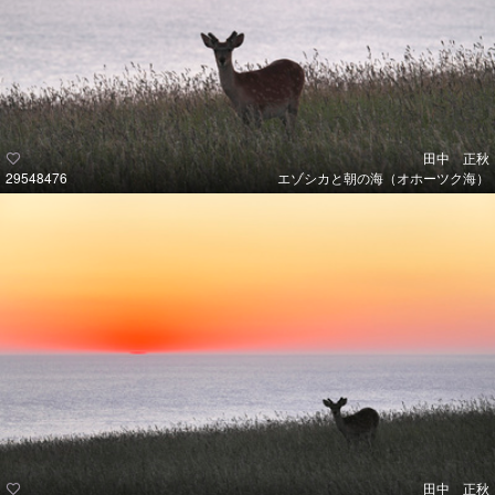
田中 正秋
29548476
エゾシカと朝の海（オホーツク海）
田中 正秋