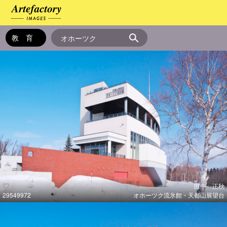
田中 正秋
29549972
オホーツク流氷館・天都山展望台