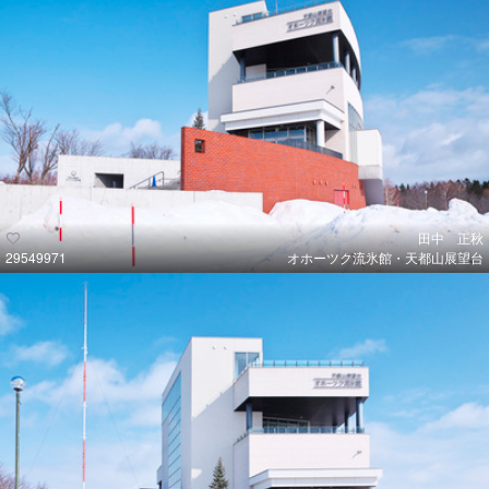
田中 正秋
29549971
オホーツク流氷館・天都山展望台