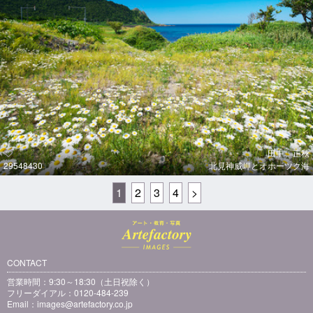
田中 正秋
29548430
北見神威岬とオホーツク海
1
2
3
4
>
CONTACT
営業時間：9:30～18:30（土日祝除く）
フリーダイアル：0120-484-239
Email：
images@artefactory.co.jp