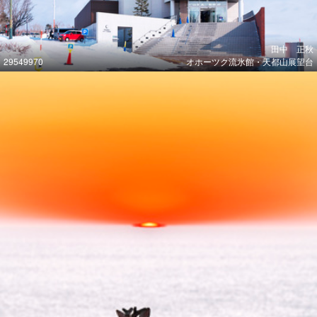
田中 正秋
29549970
オホーツク流氷館・天都山展望台