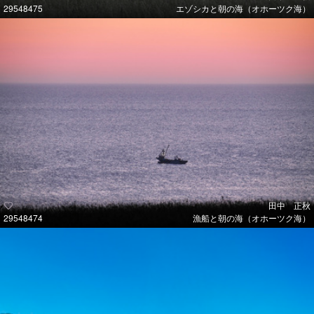
29548475
エゾシカと朝の海（オホーツク海）
田中 正秋
29548474
漁船と朝の海（オホーツク海）