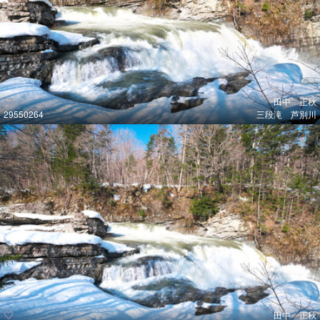
田中 正秋
29550264
三段滝 芦別川
田中 正秋