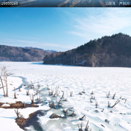
29550263
三段滝 芦別川