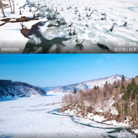
田中 正秋
29550259
桂沢湖と枯木
田中 正秋