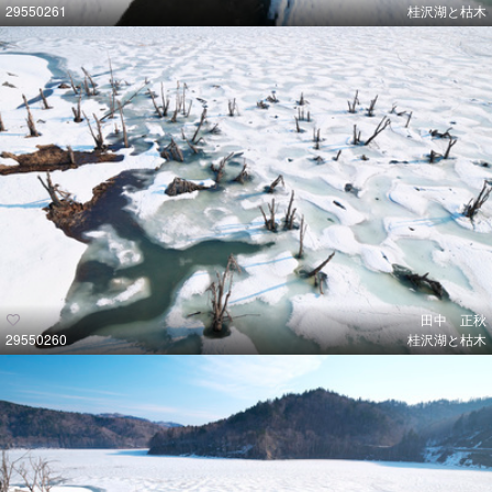
29550261
桂沢湖と枯木
田中 正秋
29550260
桂沢湖と枯木