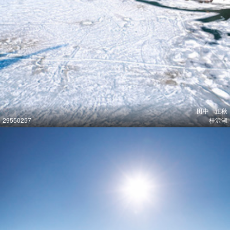
田中 正秋
29550257
桂沢湖