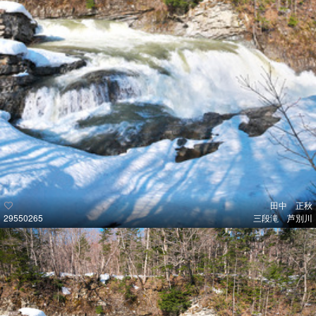
田中 正秋
29550265
三段滝 芦別川