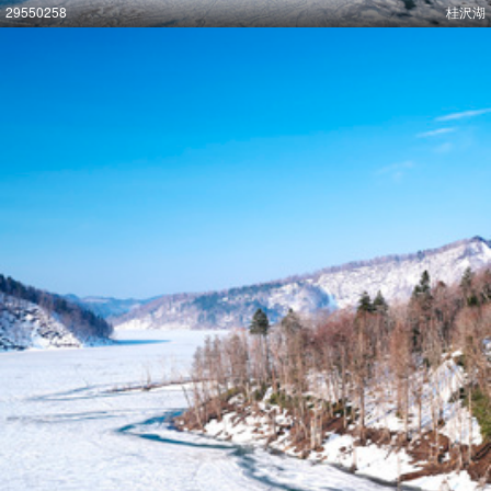
29550258
桂沢湖