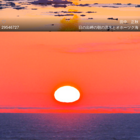
田中 正秋
29546727
日の出岬の朝の流氷とオホーツク海