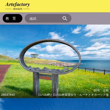
田中 正秋
29547640
日の出岬と日の出岬展望台ラ・ルーナとオホーツク海