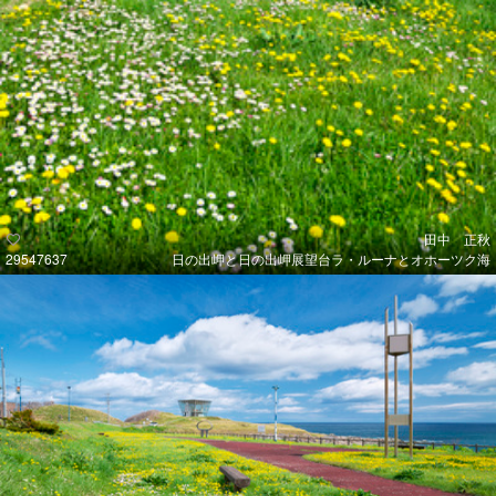
田中 正秋
29547637
日の出岬と日の出岬展望台ラ・ルーナとオホーツク海