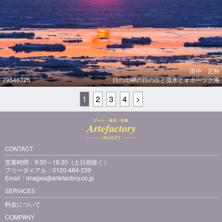
田中 正秋
29546725
日の出岬の日の出と流氷とオホーツク海
1
2
3
4
>
CONTACT
営業時間：9:30～18:30（土日祝除く）
フリーダイアル：0120-484-239
Email：
images@artefactory.co.jp
SERVICES
料金について
COMPANY