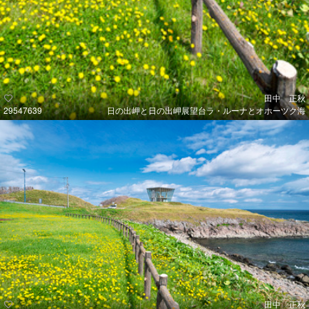
田中 正秋
29547639
日の出岬と日の出岬展望台ラ・ルーナとオホーツク海
田中 正秋