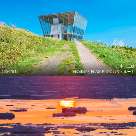
田中 正秋
29547545
日の出岬と日の出岬展望台ラ・ルーナ