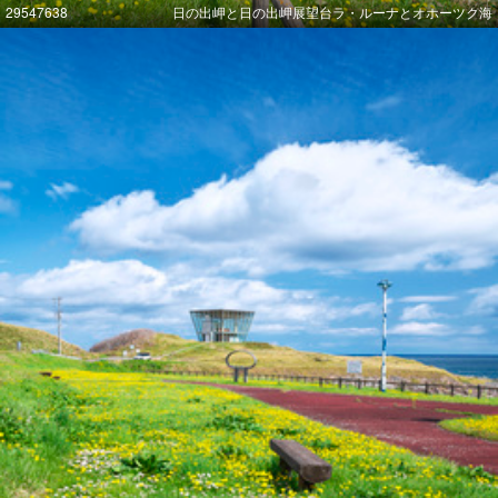
29547638
日の出岬と日の出岬展望台ラ・ルーナとオホーツク海