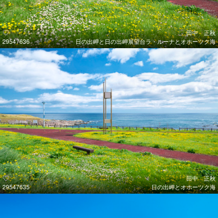
田中 正秋
29547636
日の出岬と日の出岬展望台ラ・ルーナとオホーツク海
田中 正秋
29547635
日の出岬とオホーツク海