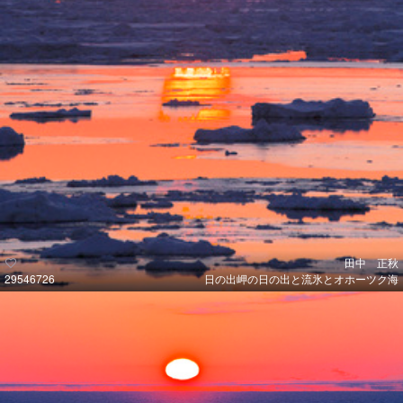
田中 正秋
29546726
日の出岬の日の出と流氷とオホーツク海