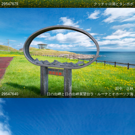
29547675
クッチャロ湖とタンポポ
田中 正秋
29547640
日の出岬と日の出岬展望台ラ・ルーナとオホーツク海