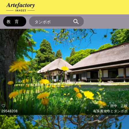
田中 正秋
29548208
有珠善光寺とタンポポ