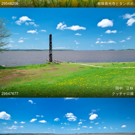
29548206
有珠善光寺とタンポポ
田中 正秋
29547677
クッチャロ湖