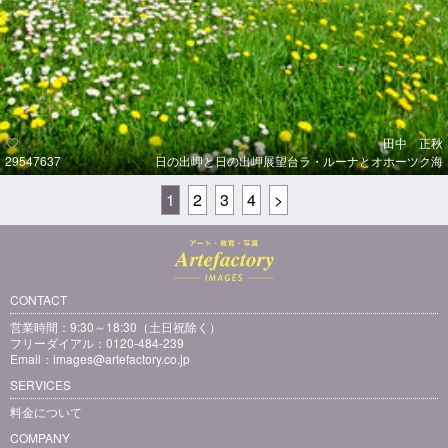
田中 正秋
29547637
日の出岬と日の出岬展望台ラ・ルーナとオホーツク海
1
2
3
4
>
CONTACT
営業時間：9:30～18:30（土日祝除く）
フリーダイアル：0120-484-239
Email：
images@artefactory.co.jp
SERVICES
料金について
COMPANY