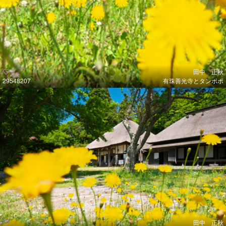
田中 正秋
29548207
有珠善光寺とタンポポ
田中 正秋