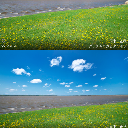
田中 正秋
29547676
クッチャロ湖とタンポポ
田中 正秋