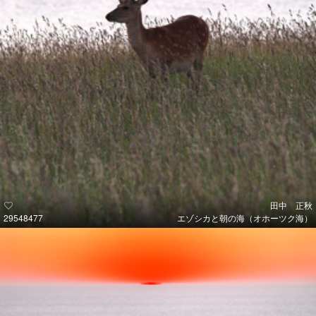
田中 正秋
29548477
エゾシカと朝の海（オホーツク海）