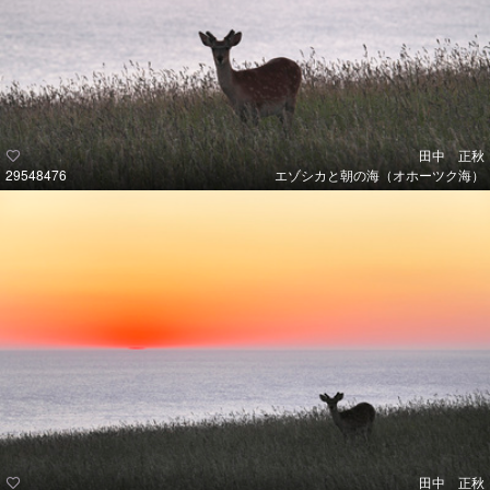
田中 正秋
29548476
エゾシカと朝の海（オホーツク海）
田中 正秋