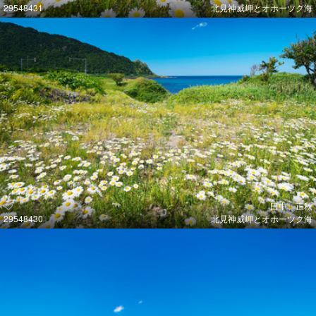
29548431
北見神威岬とオホーツク海
田中 正秋
29548430
北見神威岬とオホーツク海