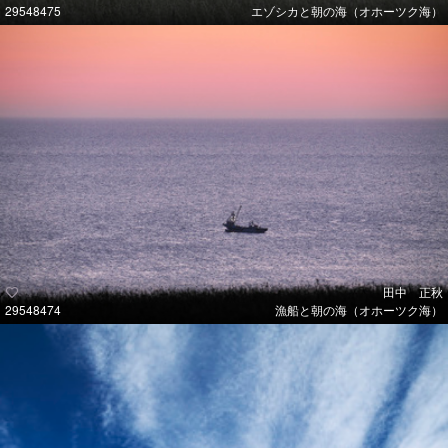
29548475
エゾシカと朝の海（オホーツク海）
田中 正秋
29548474
漁船と朝の海（オホーツク海）