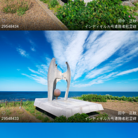
田中 正秋
29548434
インディギルカ号遭難者慰霊碑
田中 正秋
29548433
インディギルカ号遭難者慰霊碑