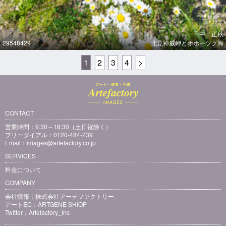
田中 正秋
29548429
北見神威岬とオホーツク海
1
2
3
4
>
CONTACT
営業時間：9:30～18:30（土日祝除く）
フリーダイアル：0120-484-239
Email：
images@artefactory.co.jp
SERVICES
料金について
COMPANY
会社情報：
株式会社アーテファクトリー
アートEC：
ARTGENE SHIOP
Twitter：
Artefactory_Inc