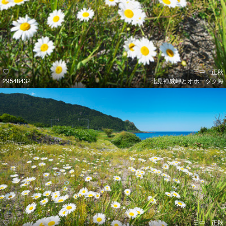
田中 正秋
29548432
北見神威岬とオホーツク海
田中 正秋