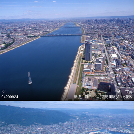
中西 市蔵
04200924
新淀川河口・(左)西淀川区(右)此花区