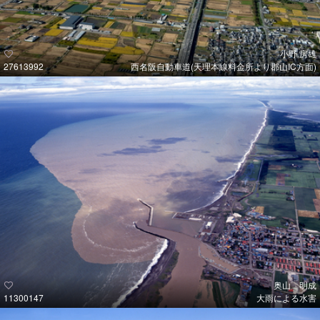
小野 房雄
27613992
西名阪自動車道(天理本線料金所より郡山IC方面)
奥山 明成
11300147
大雨による水害