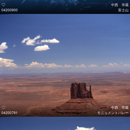
中西 市蔵
04200900
富士山
中西 市蔵
04200791
モニュメントバレー