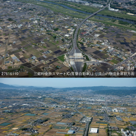
小野 房雄
27616110
三郷料金所スマートIC(常磐自動車)より流山の物流倉庫群方面