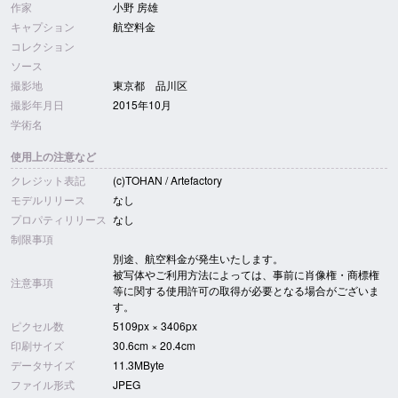
作家
小野 房雄
キャプション
航空料金
コレクション
ソース
撮影地
東京都 品川区
撮影年月日
2015年10月
学術名
使用上の注意など
クレジット表記
(c)TOHAN / Artefactory
モデルリリース
なし
プロパティリリース
なし
制限事項
別途、航空料金が発生いたします。
被写体やご利用方法によっては、事前に肖像権・商標権
注意事項
等に関する使用許可の取得が必要となる場合がございま
す。
ピクセル数
5109px × 3406px
印刷サイズ
30.6cm × 20.4cm
データサイズ
11.3MByte
ファイル形式
JPEG