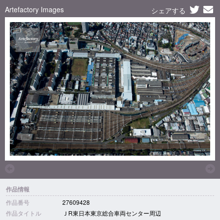
Artefactory Images
シェアする
作品情報
作品番号
27609428
作品タイトル
ＪR東日本東京総合車両センター周辺