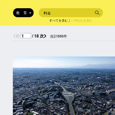
すべてを含む
｜
いずれかを含む
前
/ 18
次
合計888件