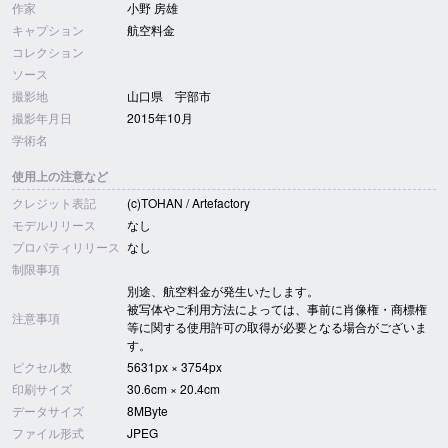
作家
小野 房雄
キャプション
航空料金
コレクション
ソース
撮影地
山口県 宇部市
撮影年月日
2015年10月
学術名
使用上の注意など
クレジット表記
(c)TOHAN / Artefactory
モデルリリース
なし
プロパティリリース
なし
制限事項
別途、航空料金が発生いたします。
被写体やご利用方法によっては、事前に肖像権・商標権
注意事項
等に関する使用許可の取得が必要となる場合がございま
す。
ピクセル数
5631px × 3754px
印刷サイズ
30.6cm × 20.4cm
データサイズ
8MByte
ファイル形式
JPEG