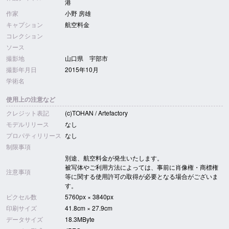
港
作家
小野 房雄
キャプション
航空料金
コレクション
ソース
撮影地
山口県 宇部市
撮影年月日
2015年10月
学術名
使用上の注意など
クレジット表記
(c)TOHAN / Artefactory
モデルリリース
なし
プロパティリリース
なし
制限事項
別途、航空料金が発生いたします。
被写体やご利用方法によっては、事前に肖像権・商標権
注意事項
等に関する使用許可の取得が必要となる場合がございま
す。
ピクセル数
5760px × 3840px
印刷サイズ
41.8cm × 27.9cm
データサイズ
18.3MByte