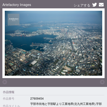
Artefactory Images
シェアする
作品情報
作品番号
27609454
宇部市街地と宇部駅より工業地帯(北九州工業地帯),宇部
作品タイトル