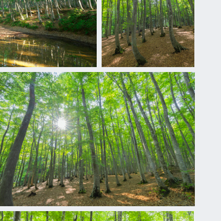
35713647
田中 正秋
角田 展章
美人林
太陽輝く美人林
35713643