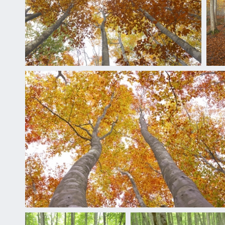
21502938
2150
和田 哲男
ブナ林の紅葉の見上げ 美人林
ブナ
21502916
和田 哲