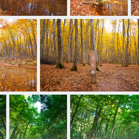
29546375
29
田中 正秋
田中 正秋
美人林の紅葉
美人林の紅葉
6372
29546371
田中 正秋
田中
美人林の紅葉
美人林