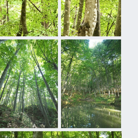
23302196
23302195
野澤 孝彰
野澤 孝彰
美人林
美人林
29511758
29511757