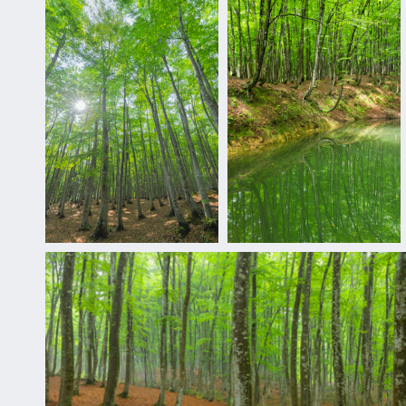
角田 展
太陽輝く美人
35713642
35713641
角田 展章
角田 展章
太陽輝く美人林
雨の美人林