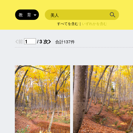
すべてを含む
｜
いずれかを含む
前
/ 3
次
合計137件