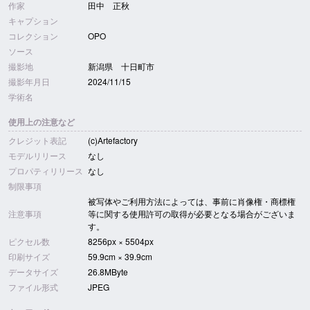
作家
田中 正秋
キャプション
コレクション
OPO
ソース
撮影地
新潟県 十日町市
撮影年月日
2024/11/15
学術名
使用上の注意など
クレジット表記
(c)Artefactory
モデルリリース
なし
プロパティリリース
なし
制限事項
被写体やご利用方法によっては、事前に肖像権・商標権
注意事項
等に関する使用許可の取得が必要となる場合がございま
す。
ピクセル数
8256px × 5504px
印刷サイズ
59.9cm × 39.9cm
データサイズ
26.8MByte
ファイル形式
JPEG