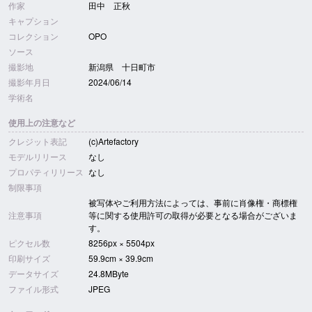
作家
田中 正秋
キャプション
コレクション
OPO
ソース
撮影地
新潟県 十日町市
撮影年月日
2024/06/14
学術名
使用上の注意など
クレジット表記
(c)Artefactory
モデルリリース
なし
プロパティリリース
なし
制限事項
被写体やご利用方法によっては、事前に肖像権・商標権
注意事項
等に関する使用許可の取得が必要となる場合がございま
す。
ピクセル数
8256px × 5504px
印刷サイズ
59.9cm × 39.9cm
データサイズ
24.8MByte
ファイル形式
JPEG