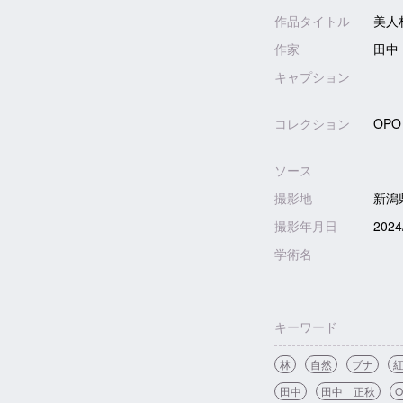
作品タイトル
美人
作家
田中
キャプション
コレクション
OPO
ソース
撮影地
新潟
撮影年月日
2024
学術名
キーワード
林
自然
ブナ
田中
田中 正秋
O