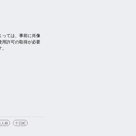
よっては、事前に肖像
使用許可の取得が必要
す。
美人林
十日町