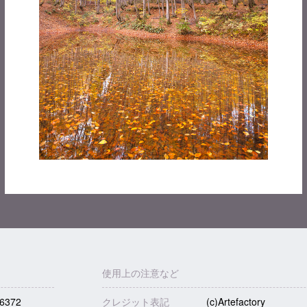
使用上の注意など
6372
クレジット表記
(c)Artefactory