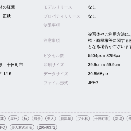
林の紅葉
モデルリリース
なし
 正秋
プロパティリリース
なし
制限事項
被写体やご利用方法に
注意事項
権・商標権等に関する
となる場合がございま
ピクセル数
5504px × 8256px
県 十日町市
印刷サイズ
39.9cm × 59.9cm
/11/15
データサイズ
30.5MByte
ファイル形式
JPEG
紅葉
屋外
秋
風景
美人
新潟県
ブナ林
十日町市
新潟
PO
美人林の紅葉
29546372