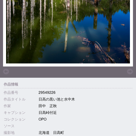
作品情報
作品番号
29549226
作品タイトル
日高の黒い池と水中木
作家
田中 正秋
キャプション
日高峠付近
コレクション
OPO
ソース
撮影地
北海道 日高町