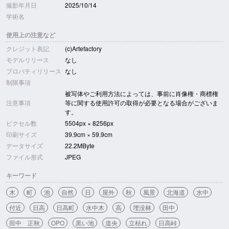
撮影年月日
2025/10/14
学術名
使用上の注意など
クレジット表記
(c)Artefactory
モデルリリース
なし
プロパティリリース
なし
制限事項
被写体やご利用方法によっては、事前に肖像権・商標権
注意事項
等に関する使用許可の取得が必要となる場合がございま
す。
ピクセル数
5504px × 8256px
印刷サイズ
39.9cm × 59.9cm
データサイズ
22.2MByte
ファイル形式
JPEG
キーワード
木
町
池
自然
日
屋外
秋
風景
北海道
水中
付近
日高
日高町
水中木
高
埋没林
田中
田中 正秋
OPO
黒い池
道央
立枯れ
日高峠