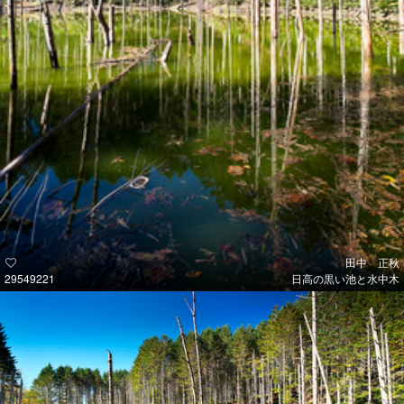
田中 正秋
29549221
日高の黒い池と水中木