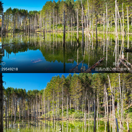
田中 正秋
29549218
日高の黒い池と水中木