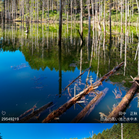
田中 正秋
29549219
日高の黒い池と水中木