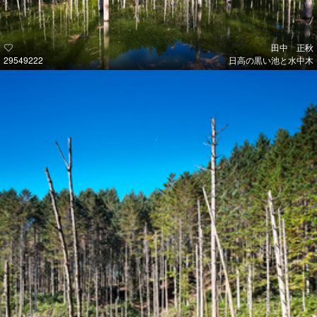
田中 正秋
29549222
日高の黒い池と水中木