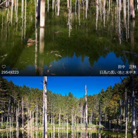
田中 正秋
29549223
日高の黒い池と水中木