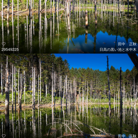
田中 正秋
29549225
日高の黒い池と水中木
田中 正秋