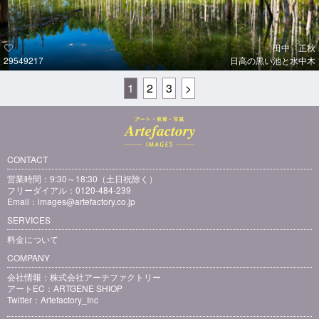
田中 正秋
29549217
日高の黒い池と水中木
1
2
3
>
CONTACT
営業時間：9:30～18:30（土日祝除く）
フリーダイアル：0120-484-239
Email：
images@artefactory.co.jp
SERVICES
料金について
COMPANY
会社情報：
株式会社アーテファクトリー
アートEC：
ARTGENE SHIOP
Twitter：
Artefactory_Inc