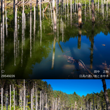
田中 正秋
29549226
日高の黒い池と水中木