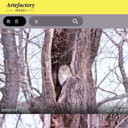
田中 正秋
29550104
エゾフクロウ