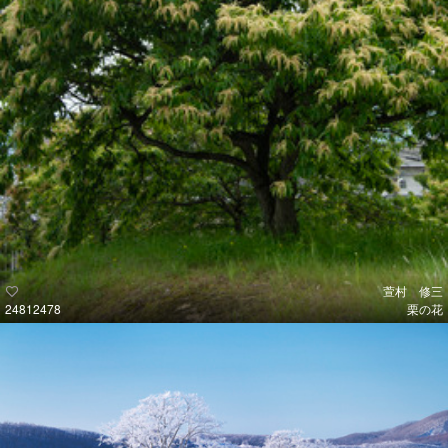
萱村 修三
24812478
栗の花