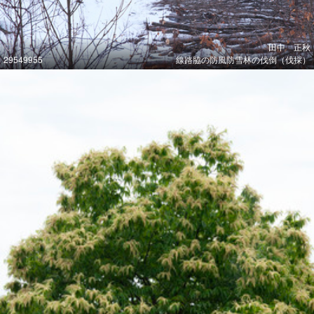
田中 正秋
29549955
線路脇の防風防雪林の伐倒（伐採）