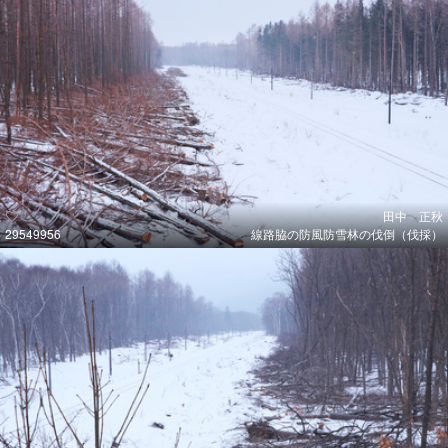
田中 正秋
29549956
線路脇の防風防雪林の伐倒（伐採）