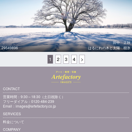
田中 正秋
29549896
はるにれの木と太陽 樹氷
1
2
3
4
>
CONTACT
営業時間：9:30～18:30（土日祝除く）
フリーダイアル：0120-484-239
Email：
images@artefactory.co.jp
SERVICES
料金について
COMPANY