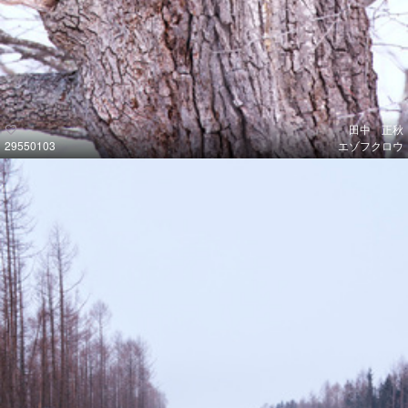
田中 正秋
29550103
エゾフクロウ