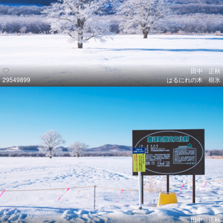
田中 正秋
29549899
はるにれの木 樹氷
田中 正秋