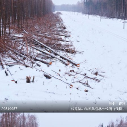
田中 正秋
29549957
線路脇の防風防雪林の伐倒（伐採）