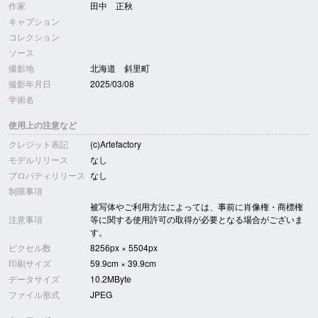
作家
田中 正秋
キャプション
コレクション
ソース
撮影地
北海道 斜里町
撮影年月日
2025/03/08
学術名
使用上の注意など
クレジット表記
(c)Artefactory
モデルリリース
なし
プロパティリリース
なし
制限事項
被写体やご利用方法によっては、事前に肖像権・商標権
注意事項
等に関する使用許可の取得が必要となる場合がございま
す。
ピクセル数
8256px × 5504px
印刷サイズ
59.9cm × 39.9cm
データサイズ
10.2MByte
ファイル形式
JPEG