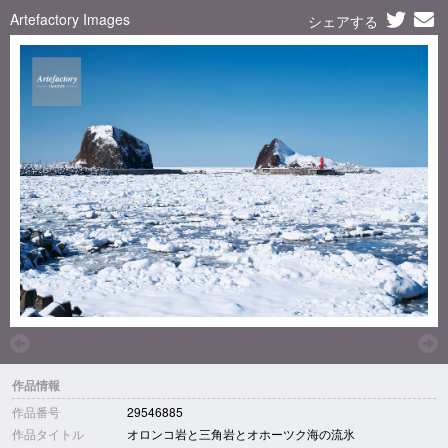
Artefactory Images
シェアする
作品情報
作品番号
29546885
作品タイトル
オロンコ岩と三角岩とオホーツク海の流氷