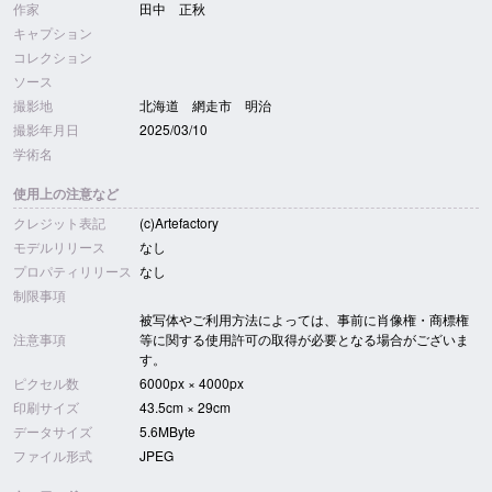
作家
田中 正秋
キャプション
コレクション
ソース
撮影地
北海道 網走市 明治
撮影年月日
2025/03/10
学術名
使用上の注意など
クレジット表記
(c)Artefactory
モデルリリース
なし
プロパティリリース
なし
制限事項
被写体やご利用方法によっては、事前に肖像権・商標権
注意事項
等に関する使用許可の取得が必要となる場合がございま
す。
ピクセル数
6000px × 4000px
印刷サイズ
43.5cm × 29cm
データサイズ
5.6MByte
ファイル形式
JPEG