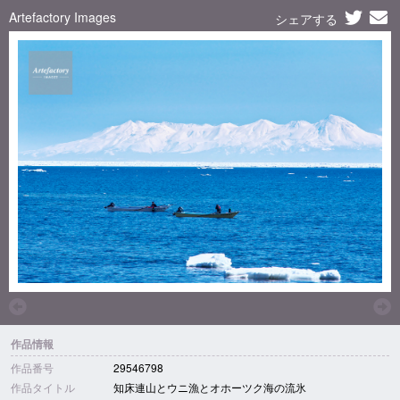
Artefactory Images
シェアする
作品情報
作品番号
29546798
作品タイトル
知床連山とウニ漁とオホーツク海の流氷