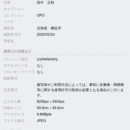
作家
田中 正秋
キャプション
コレクション
OPO
ソース
撮影地
北海道 網走市
撮影年月日
2025/02/24
学術名
使用上の注意など
クレジット表記
(c)Artefactory
モデルリリース
なし
プロパティリリース
なし
制限事項
被写体やご利用方法によっては、事前に肖像権・商標権
注意事項
等に関する使用許可の取得が必要となる場合がございま
す。
ピクセル数
8256px × 5504px
印刷サイズ
59.9cm × 39.9cm
データサイズ
9.8MByte
ファイル形式
JPEG