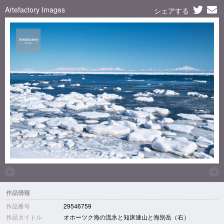
Artefactory Images
シェアする
作品情報
作品番号
29546759
作品タイトル
オホーツク海の流氷と知床連山と海別岳（右）