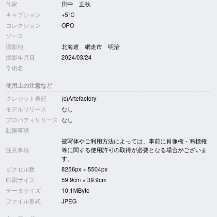
作家
田中 正秋
キャプション
+5℃
コレクション
OPO
ソース
撮影地
北海道 網走市 明治
撮影年月日
2024/03/24
学術名
使用上の注意など
クレジット表記
(c)Artefactory
モデルリリース
なし
プロパティリリース
なし
制限事項
被写体やご利用方法によっては、事前に肖像権・商標権
注意事項
等に関する使用許可の取得が必要となる場合がございま
す。
ピクセル数
8256px × 5504px
印刷サイズ
59.9cm × 39.9cm
データサイズ
10.1MByte
ファイル形式
JPEG