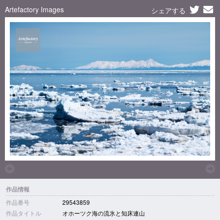
Artefactory Images
シェアする
作品情報
作品番号
29543859
作品タイトル
オホーツク海の流氷と知床連山