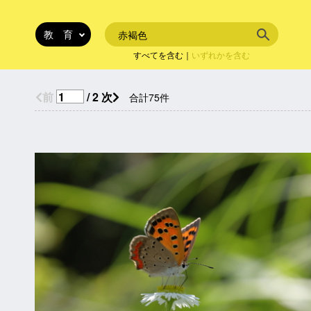
すべてを含む
｜
いずれかを含む
前
/ 2
次
合計75件