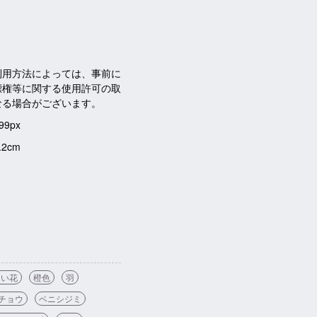
利用方法によっては、事前に
標権等に関する使用許可の取
なる場合がございます。
99px
.2cm
白い花
橙色
羽
チョウ
ベニシジミ