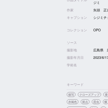
ジミ
作家
矢頭 正
キャプション
シジミチ
コレクション
OPO
ソース
撮影地
広島県 
撮影年月日
2023/6/1
学術名
キーワード
接写
クローズアップ
黄
赤褐色
斑点
昆虫
蝶