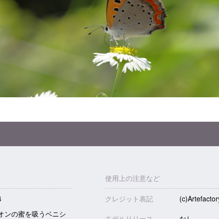
使用上の注意など
4
クレジット表記
(c)Artefactor
オンの蜜を吸うベニシ
モデルリリース
なし