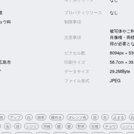
道
プロパティリリース
なし
ョウ科
制限事項
被写体やご
注意事項
肖像権・商
得が必要と
ピクセル数
8094px × 53
広島市
印刷サイズ
58.7cm × 39
7
データサイズ
29.2MByte
ファイル形式
JPEG
色
アップ
白
雑草
横向き
オレンジ色
花
矢
止まる
虫
頭
シジミ
羽根
横
蜜
野草
生物
チョウ
シジミ