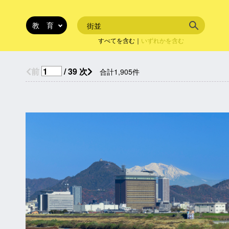
すべてを含む
｜
いずれかを含む
前
/ 39
次
合計1,905件