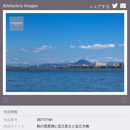
Artefactory Images
シェアする
作品情報
作品番号
35717191
作品タイトル
秋の琵琶湖と近江富士と近江大橋