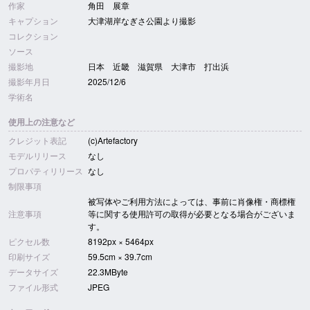
作家
角田 展章
キャプション
大津湖岸なぎさ公園より撮影
コレクション
ソース
撮影地
日本 近畿 滋賀県 大津市 打出浜
撮影年月日
2025/12/6
学術名
使用上の注意など
クレジット表記
(c)Artefactory
モデルリリース
なし
プロパティリリース
なし
制限事項
被写体やご利用方法によっては、事前に肖像権・商標権
注意事項
等に関する使用許可の取得が必要となる場合がございま
す。
ピクセル数
8192px × 5464px
印刷サイズ
59.5cm × 39.7cm
データサイズ
22.3MByte
ファイル形式
JPEG