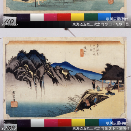
歌川広重(初代)
20400855
東海道五拾三次之内 水口・名物干瓢
歌川広重(初代)
20400854
東海道五拾三次之内 阪之下・筆捨嶺