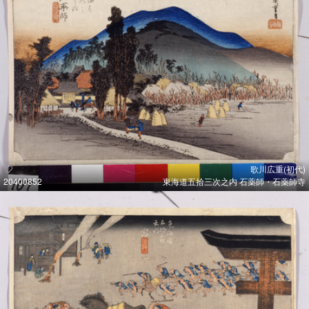
歌川広重(初代)
20400852
東海道五拾三次之内 石薬師・石薬師寺