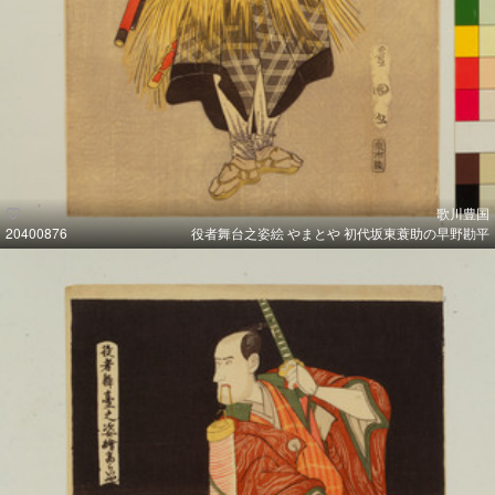
歌川豊国
20400876
役者舞台之姿絵 やまとや 初代坂東蓑助の早野勘平