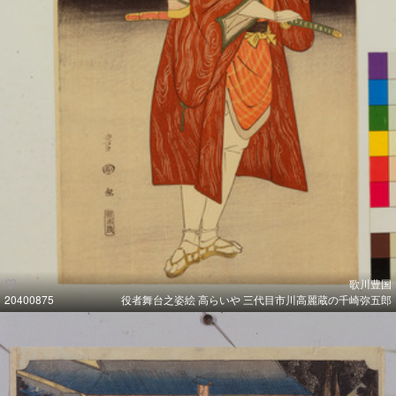
歌川豊国
20400875
役者舞台之姿絵 高らいや 三代目市川高麗蔵の千崎弥五郎