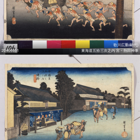
歌川広重(初代)
20400851
東海道五拾三次之内 宮・熱田神事