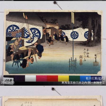
歌川広重(初代)
20400853
東海道五拾三次之内 関・本陣早立