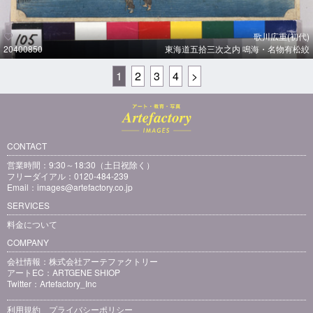
歌川広重(初代)
20400850
東海道五拾三次之内 鳴海・名物有松絞
1
2
3
4
>
CONTACT
営業時間：9:30～18:30（土日祝除く）
フリーダイアル：0120-484-239
Email：
images@artefactory.co.jp
SERVICES
料金について
COMPANY
会社情報：
株式会社アーテファクトリー
アートEC：
ARTGENE SHIOP
Twitter：
Artefactory_Inc
利用規約
プライバシーポリシー