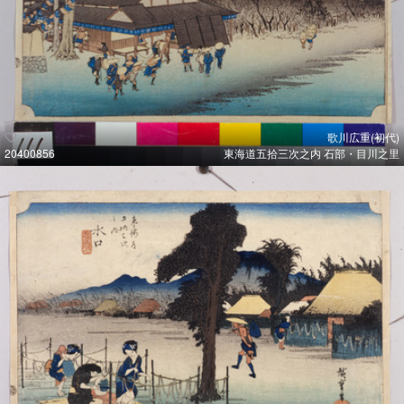
歌川広重(初代)
20400856
東海道五拾三次之内 石部・目川之里