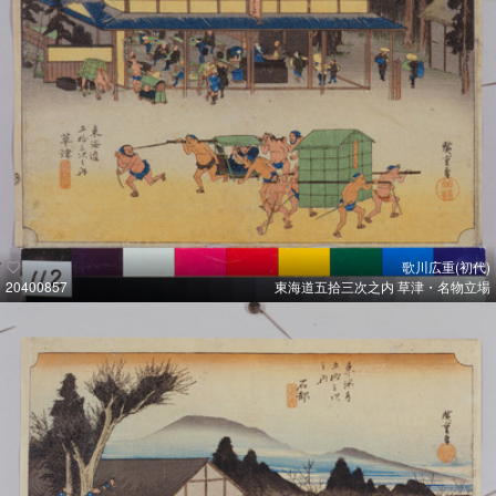
歌川広重(初代)
20400857
東海道五拾三次之内 草津・名物立場