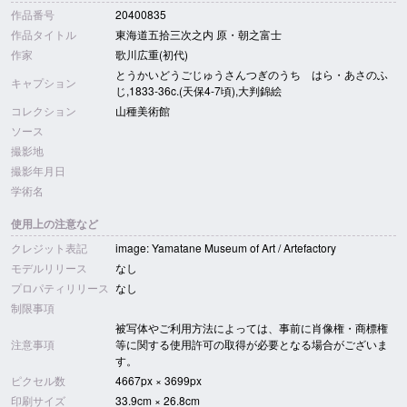
作品番号
20400835
作品タイトル
東海道五拾三次之内 原・朝之富士
作家
歌川広重(初代)
とうかいどうごじゅうさんつぎのうち はら・あさのふ
キャプション
じ,1833-36c.(天保4-7頃),大判錦絵
コレクション
山種美術館
ソース
撮影地
撮影年月日
学術名
使用上の注意など
クレジット表記
image: Yamatane Museum of Art / Artefactory
モデルリリース
なし
プロパティリリース
なし
制限事項
被写体やご利用方法によっては、事前に肖像権・商標権
注意事項
等に関する使用許可の取得が必要となる場合がございま
す。
ピクセル数
4667px × 3699px
印刷サイズ
33.9cm × 26.8cm