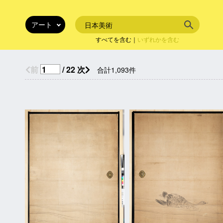
すべてを含む
｜
いずれかを含む
前
/ 22
次
合計1,093件