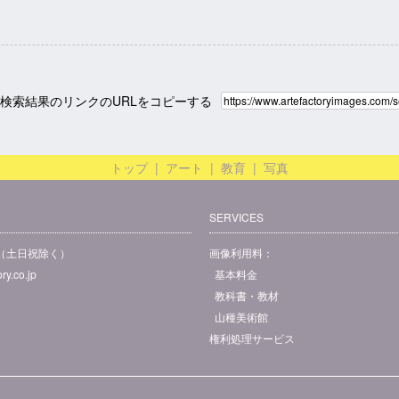
 東
御常御殿 五の間 襖 東
御常御殿 五の間 襖 東
 萩
面 北より2 紙本著色
面 北より1 紙本著色
図
萩図
萩図
検索結果のリンクのURLをコピーする
トップ
|
アート
|
教育
|
写真
SERVICES
00（土日祝除く）
画像利用料：
ry.co.jp
基本料金
教科書・教材
山種美術館
権利処理サービス