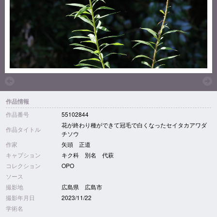
作品情報
作品番号
55102844
花が終わり種ができて冠毛で白くなったセイタカアワダ
作品タイトル
チソウ
作家
矢頭 正道
キャプション
キク科 別名 代萩
コレクション
OPO
ソース
撮影地
広島県 広島市
撮影年月日
2023/11/22
学術名