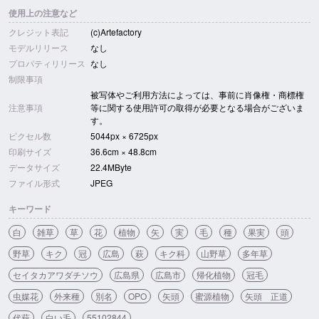
使用上の注意など
クレジット表記
(c)Artefactory
モデルリリース
なし
プロパティリリース
なし
制限事項
被写体やご利用方法によっては、事前に肖像権・商標権
注意事項
等に関する使用許可の取得が必要となる場合がございま
す。
ピクセル数
5044px × 6725px
印刷サイズ
36.6cm × 48.8cm
データサイズ
22.4MByte
ファイル形式
JPEG
キーワード
白
雑草
草
花
植物
矢
実
毛
種
果実
頭
野草
キク
冠
広島
萩
キク科
山野草
多年草
セイタカアワダチソウ
広島県
広島市
帰化植物
冠毛
虫媒花
外来種
別名
OPO
矢頭
蜜源植物
矢頭 正道
代萩
白い毛
55102844