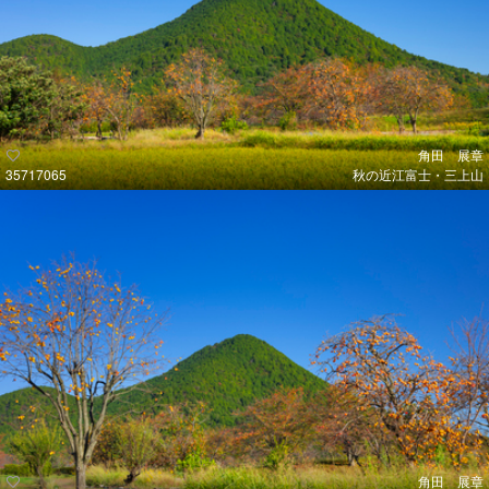
角田 展章
35717065
秋の近江富士・三上山
角田 展章