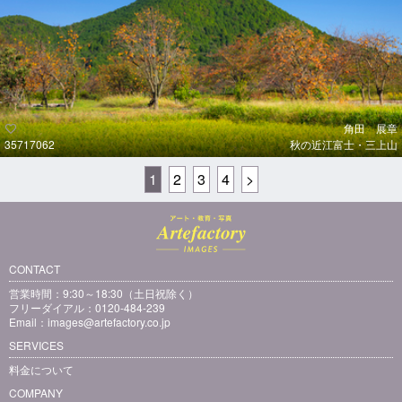
角田 展章
35717062
秋の近江富士・三上山
1
2
3
4
>
CONTACT
営業時間：9:30～18:30（土日祝除く）
フリーダイアル：0120-484-239
Email：
images@artefactory.co.jp
SERVICES
料金について
COMPANY