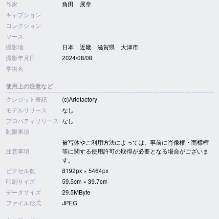
作家
角田 展章
キャプション
コレクション
ソース
撮影地
日本 近畿 滋賀県 大津市
撮影年月日
2024/08/08
学術名
使用上の注意など
クレジット表記
(c)Artefactory
モデルリリース
なし
プロパティリリース
なし
制限事項
被写体やご利用方法によっては、事前に肖像権・商標権
注意事項
等に関する使用許可の取得が必要となる場合がございま
す。
ピクセル数
8192px × 5464px
印刷サイズ
59.5cm × 39.7cm
データサイズ
29.5MByte
ファイル形式
JPEG