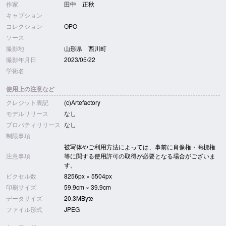
作家
田中 正秋
キャプション
コレクション
OPO
ソース
撮影地
山形県 西川町
撮影年月日
2023/05/22
学術名
使用上の注意など
クレジット表記
(c)Artefactory
モデルリリース
なし
プロパティリリース
なし
制限事項
被写体やご利用方法によっては、事前に肖像権・商標権
注意事項
等に関する使用許可の取得が必要となる場合がございま
す。
ピクセル数
8256px × 5504px
印刷サイズ
59.9cm × 39.9cm
データサイズ
20.3MByte
ファイル形式
JPEG