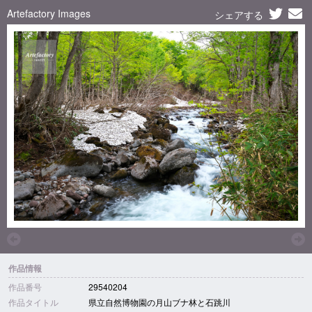
Artefactory Images
シェアする
作品情報
作品番号
29540204
作品タイトル
県立自然博物園の月山ブナ林と石跳川