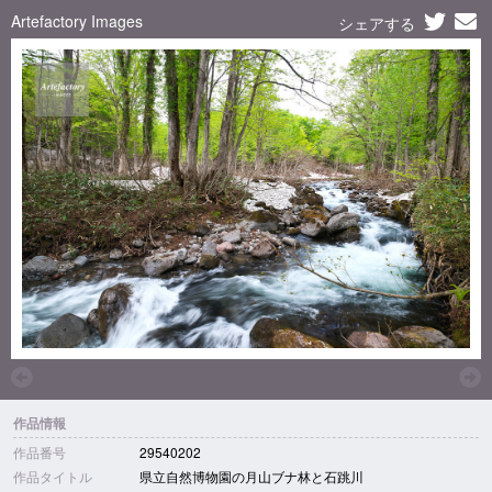
Artefactory Images
シェアする
作品情報
作品番号
29540202
作品タイトル
県立自然博物園の月山ブナ林と石跳川