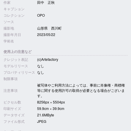
作家
田中 正秋
キャプション
コレクション
OPO
ソース
撮影地
山形県 西川町
撮影年月日
2023/05/22
学術名
使用上の注意など
クレジット表記
(c)Artefactory
モデルリリース
なし
プロパティリリース
なし
制限事項
被写体やご利用方法によっては、事前に肖像権・商標権
注意事項
等に関する使用許可の取得が必要となる場合がございま
す。
ピクセル数
8256px × 5504px
印刷サイズ
59.9cm × 39.9cm
データサイズ
21.6MByte
ファイル形式
JPEG