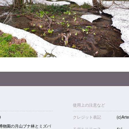
使用上の注意など
0
クレジット表記
(c)Arte
博物園の月山ブナ林とミズバ
モデルリリース
なし