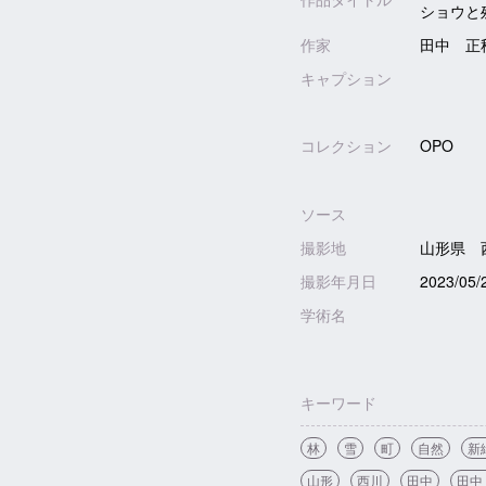
ショウ
作家
田中 正
キャプション
コレクション
OPO
ソース
撮影地
山形県 
撮影年月日
2023/05/
学術名
キーワード
林
雪
町
自然
新
山形
西川
田中
田中