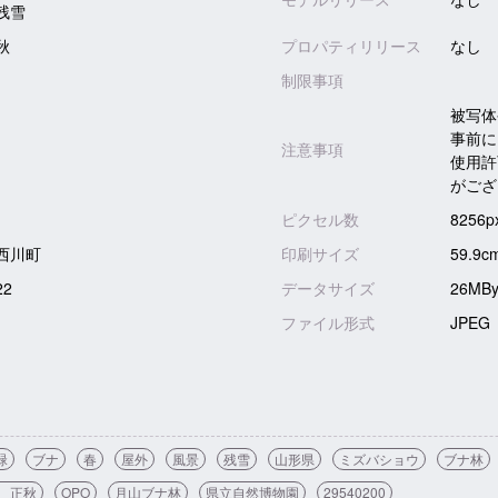
と残雪
秋
プロパティリリース
なし
制限事項
被写体
事前に
注意事項
使用許
がござ
ピクセル数
8256p
西川町
印刷サイズ
59.9c
22
データサイズ
26MBy
ファイル形式
JPEG
緑
ブナ
春
屋外
風景
残雪
山形県
ミズバショウ
ブナ林
 正秋
OPO
月山ブナ林
県立自然博物園
29540200