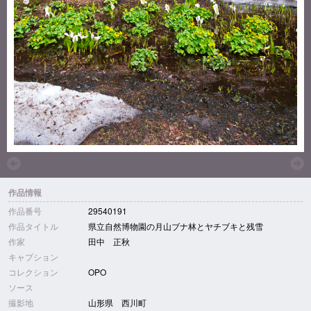
作品情報
作品番号
29540191
作品タイトル
県立自然博物園の月山ブナ林とヤチブキと残雪
作家
田中 正秋
キャプション
コレクション
OPO
ソース
撮影地
山形県 西川町