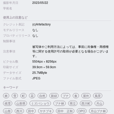
撮影年月日
2023/05/22
学術名
使用上の注意など
クレジット表記
(c)Artefactory
モデルリリース
なし
プロパティリリース
なし
制限事項
被写体やご利用方法によっては、事前に肖像権・商標権
注意事項
等に関する使用許可の取得が必要となる場合がございま
す。
ピクセル数
5504px × 8256px
印刷サイズ
39.9cm × 59.9cm
データサイズ
25.7MByte
ファイル形式
JPEG
キーワード
林
雪
町
花
自然
新緑
ブナ
春
屋外
風景
残雪
山形県
ミズバショウ
ブナ林
県立
西川町
月山
山形
西川
田中
ヤチブキ
田中 正秋
OPO
月山ブナ林