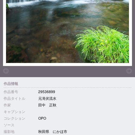
作品情報
作品番号
29536899
作品タイトル
元滝伏流水
作家
田中 正秋
キャプション
コレクション
OPO
ソース
撮影地
秋田県 にかほ市