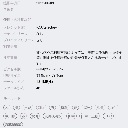
撮影年月日
2022/06/09
学術名
使用上の注意など
クレジット表記
(c)Artefactory
モデルリリース
なし
プロパティリリース
なし
制限事項
被写体やご利用方法によっては、事前に肖像権・商標権
注意事項
等に関する使用許可の取得が必要となる場合がございま
す。
ピクセル数
5504px × 8256px
印刷サイズ
39.9cm × 59.9cm
データサイズ
18.1MByte
ファイル形式
JPEG
キーワード
木
滝
自然
新緑
石
初夏
夏
屋外
風景
コケ
秋田県
市
秋田
元滝伏流水
田中
田中 正秋
OPO
29536899