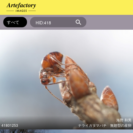
海野 和男
41801253
ナライガタマバチ 無翅型の産卵