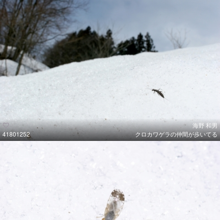
海野 和男
41801252
クロカワゲラの仲間が歩いてる