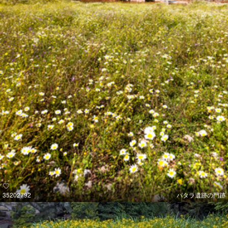
35202792
パタラ遺跡の門跡