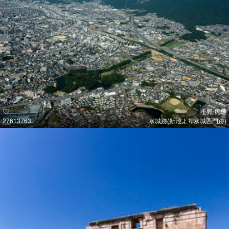
小野 房雄
27613763
水城跡(新池より水城西門跡)