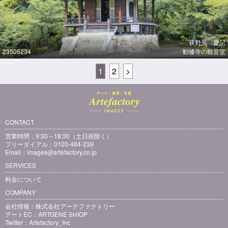
萩野矢 慶記
23505234
勧修寺の観音堂
1
2
>
CONTACT
営業時間：9:30～18:30（土日祝除く）
フリーダイアル：0120-484-239
Email：
images@artefactory.co.jp
SERVICES
料金について
COMPANY
会社情報：
株式会社アーテファクトリー
アートEC：
ARTGENE SHIOP
Twitter：
Artefactory_Inc