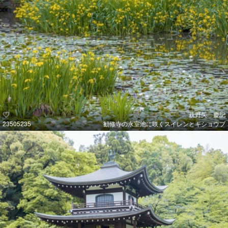
萩野矢 慶記
23505235
勧修寺の永室池に咲くスイレンとキショウブ