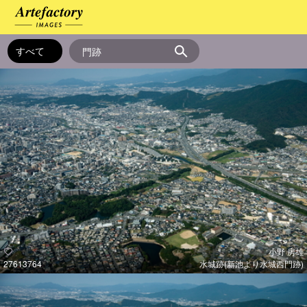
小野 房雄
27613764
水城跡(新池より水城西門跡)