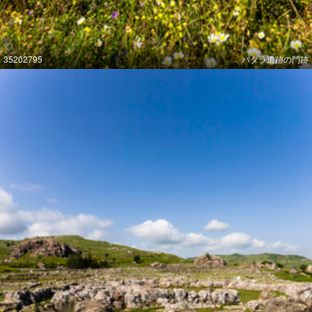
35202795
パタラ遺跡の門跡