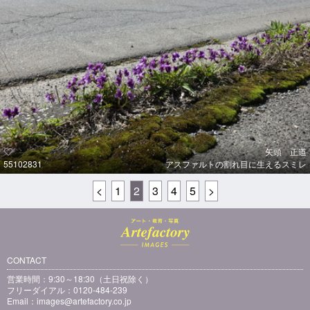
矢頭 正道
55102831
アスファルトの割れ目に生えるスミレ
<
1
2
3
4
5
>
CONTACT
営業時間：9:30～18:30（土日祝除く）
フリーダイアル：0120-484-239
Email：
images@artefactory.co.jp