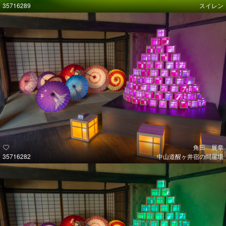
35716289
スイレン
角田 展章
35716282
中山道醒ヶ井宿の問屋場