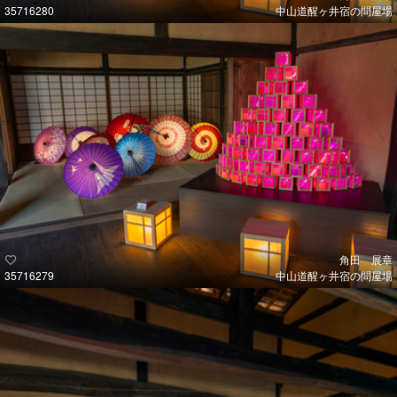
35716280
中山道醒ヶ井宿の問屋場
角田 展章
35716279
中山道醒ヶ井宿の問屋場