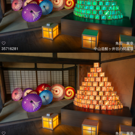
角田 展章
35716281
中山道醒ヶ井宿の問屋場
角田 展章