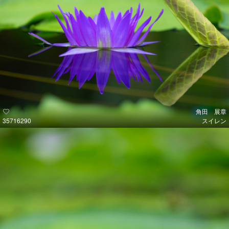
角田 展章
35716290
スイレン