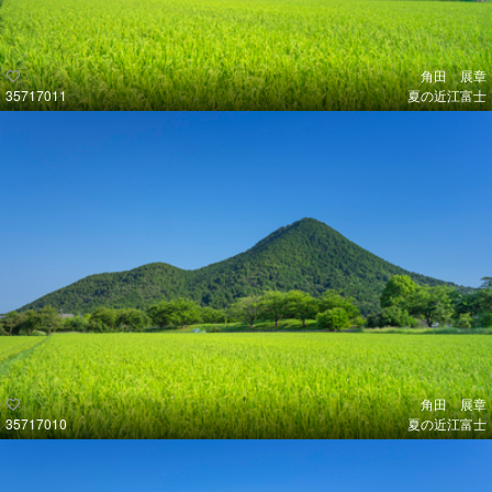
角田 展章
35717011
夏の近江富士
角田 展章
35717010
夏の近江富士