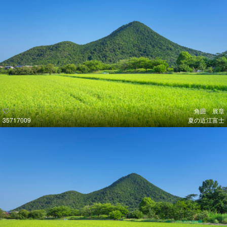
角田 展章
35717009
夏の近江富士