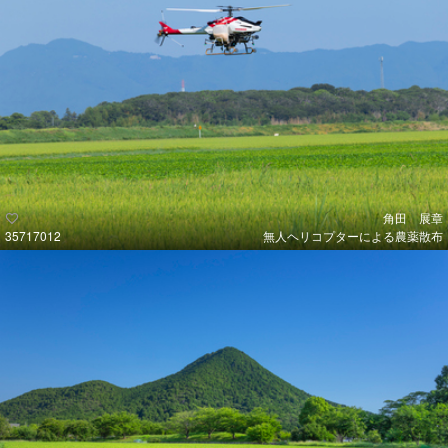
角田 展章
35717012
無人ヘリコプターによる農薬散布