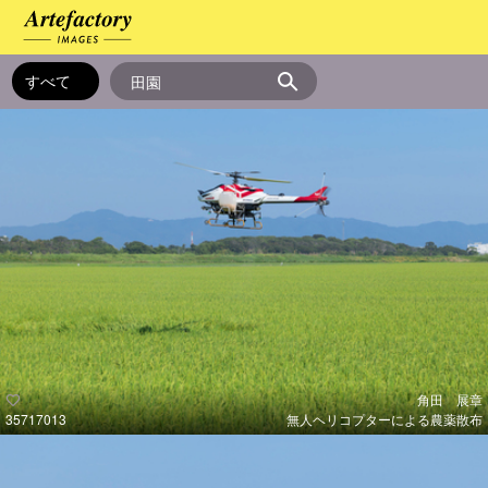
角田 展章
35717013
無人ヘリコプターによる農薬散布