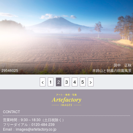
田中 正秋
29546025
羊蹄山と朝霧の田園風景
<
1
2
3
4
5
>
CONTACT
営業時間：9:30～18:30（土日祝除く）
フリーダイアル：0120-484-239
Email：
images@artefactory.co.jp