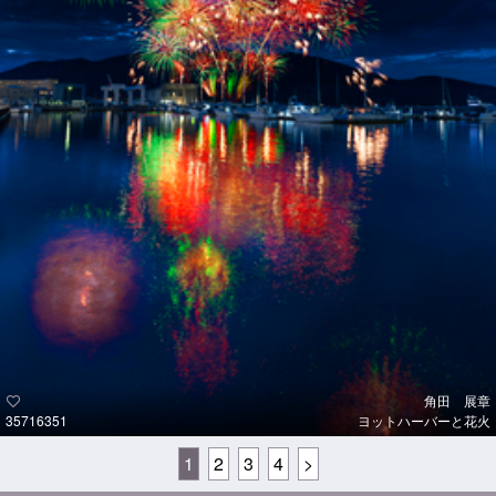
角田 展章
35716351
ヨットハーバーと花火
1
2
3
4
>