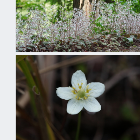
55102484
矢頭 
ユキノシタ