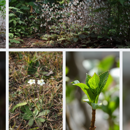
55102483
正道
矢頭 正道
の花
ユキノシタの花