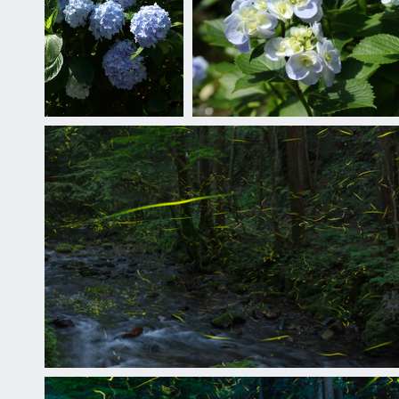
55101553
55101552
矢頭 正道
アジサイの花
35715013
角田 展