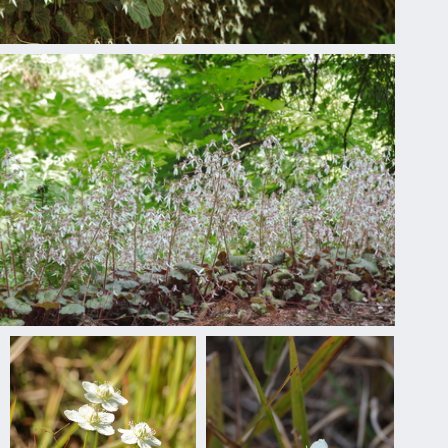
55102488
矢頭 正道
ユキノシタの花
55102485
矢頭 正道
ユキノシタの花