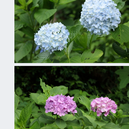
55101562
矢頭 正
アジサイの