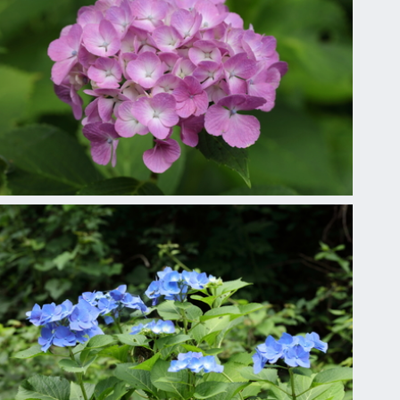
55101560
矢頭 正道
アジサイの花