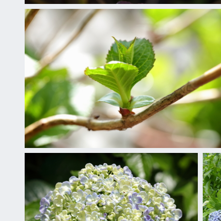
55101646
矢頭 
ウメバチソウ
55101573
矢頭 
アジサイ