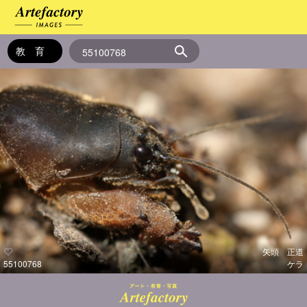
矢頭 正道
55100768
ケラ