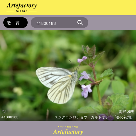
海野 和男
41800183
スジグロシロチョウ カキドオシ 「春の花畑」