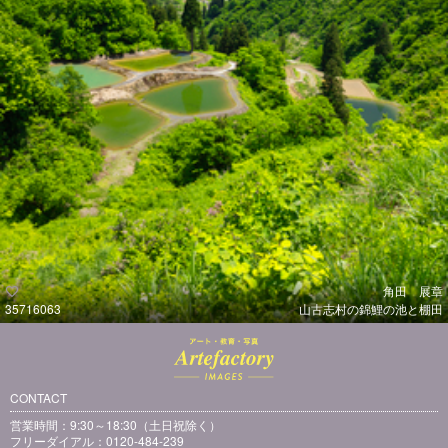
角田 展章
35716063
山古志村の錦鯉の池と棚田
CONTACT
営業時間：9:30～18:30（土日祝除く）
フリーダイアル：0120-484-239