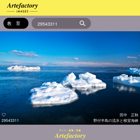
田中 正秋
29543311
野付半島の流氷と根室海峡