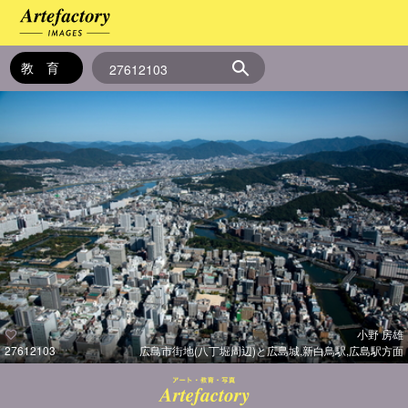
小野 房雄
27612103
広島市街地(八丁堀周辺)と広島城,新白鳥駅,広島駅方面