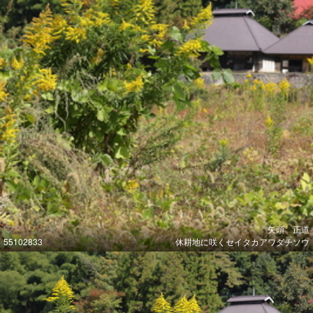
矢頭 正道
55102833
休耕地に咲くセイタカアワダチソウ