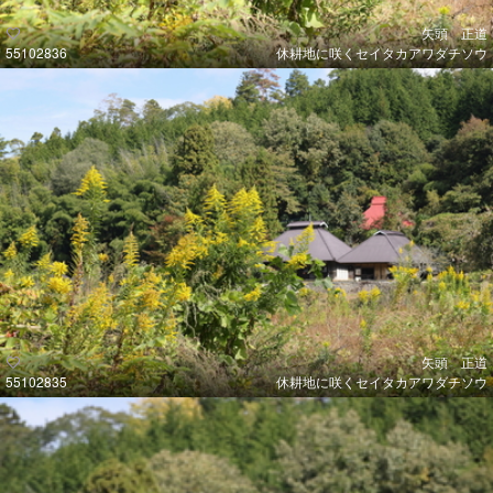
矢頭 正道
55102836
休耕地に咲くセイタカアワダチソウ
矢頭 正道
55102835
休耕地に咲くセイタカアワダチソウ