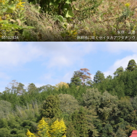
矢頭 正道
55102834
休耕地に咲くセイタカアワダチソウ