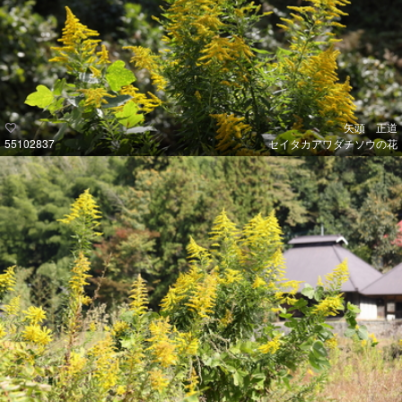
矢頭 正道
55102837
セイタカアワダチソウの花