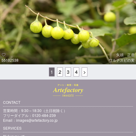
矢頭 正道
55102538
ワルナスビの実
1
2
3
4
>
CONTACT
営業時間：9:30～18:30（土日祝除く）
フリーダイアル：0120-484-239
Email：
images@artefactory.co.jp
SERVICES