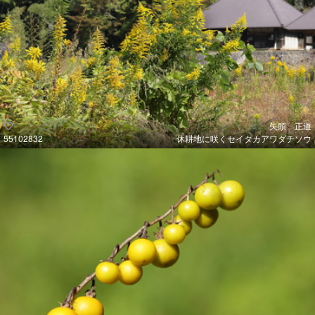
矢頭 正道
55102832
休耕地に咲くセイタカアワダチソウ