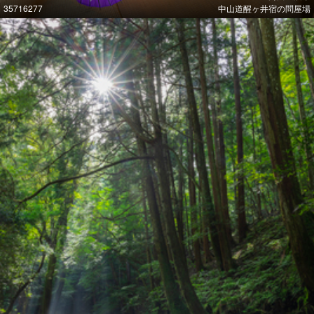
35716277
中山道醒ヶ井宿の問屋場