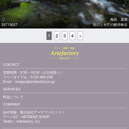
角田 展章
35715027
朝日と光芒の醒井峡谷
1
2
3
4
>
CONTACT
営業時間：9:30～18:30（土日祝除く）
フリーダイアル：0120-484-239
Email：
images@artefactory.co.jp
SERVICES
料金について
COMPANY
会社情報：
株式会社アーテファクトリー
アートEC：
ARTGENE SHIOP
Twitter：
Artefactory_Inc