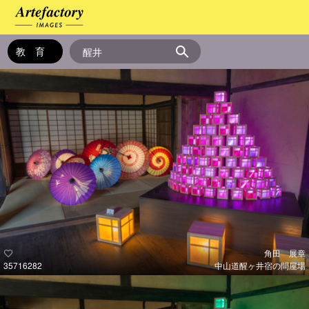
角田 展章
35716282
中山道醒ヶ井宿の問屋場