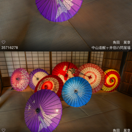
角田 展章
35716278
中山道醒ヶ井宿の問屋場
角田 展章