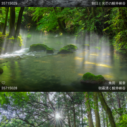
35715029
朝日と光芒の醒井峡谷
角田 展章
35715028
朝霧湧く醒井峡谷