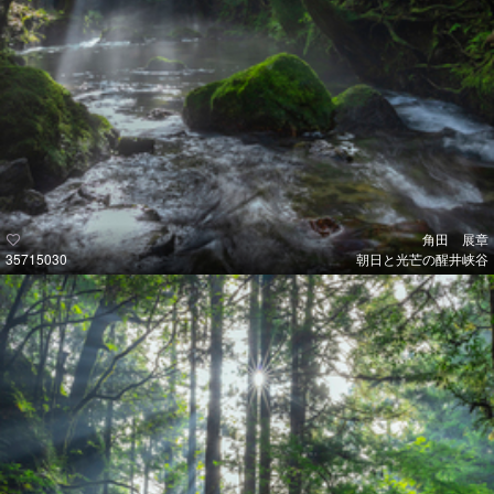
角田 展章
35715030
朝日と光芒の醒井峡谷