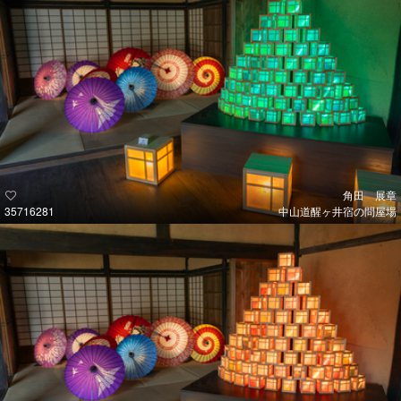
角田 展章
35716281
中山道醒ヶ井宿の問屋場